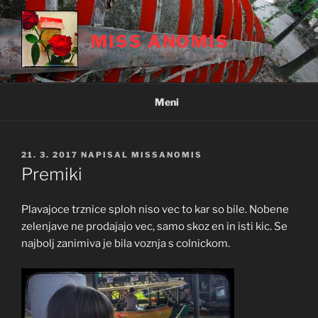
Skoči
na
MISS ANOMIS
vsebino
Meni
OBJAVLJENO
21. 3. 2017
NAPISAL
MISSANOMIS
DNE
Premiki
Plavajoce trznice sploh niso vec to kar so bile. Nobene
zelenjave ne prodajajo vec, samo skoz en in isti kic. Se
najbolj zanimiva je bila voznja s colnickom.