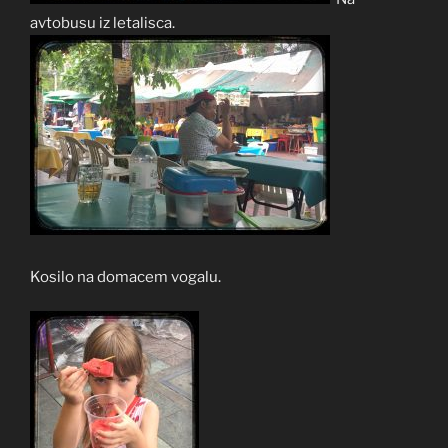
avtobusu iz letalisca.
Kosilo na domacem vogalu.