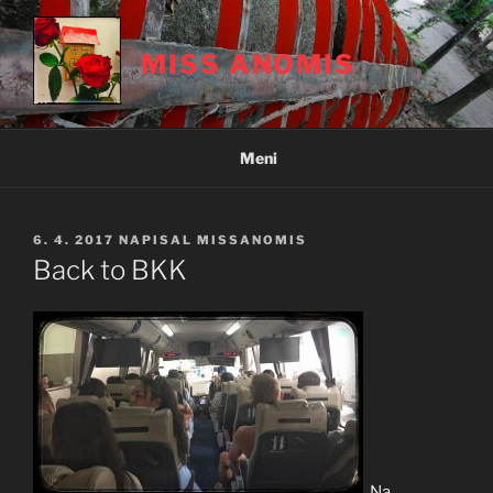
Skoči
na
MISS ANOMIS
vsebino
Meni
OBJAVLJENO
6. 4. 2017
NAPISAL
MISSANOMIS
DNE
Back to BKK
Na