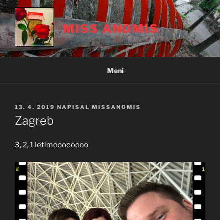
Skoči
na
MISS ANOMIS
vsebino
Meni
OBJAVLJENO
13. 4. 2019
NAPISAL
MISSANOMIS
DNE
Zagreb
3, 2, 1 letimoooooooo